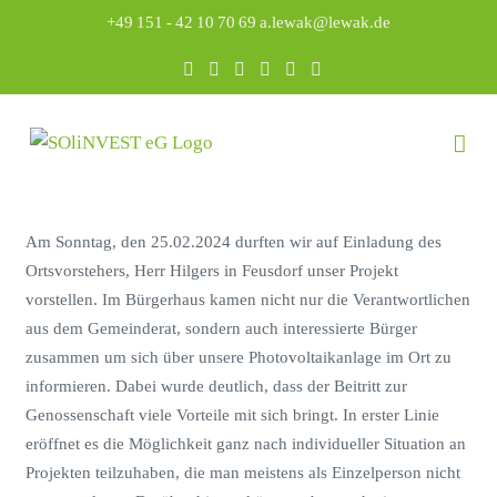
Zum
+49 151 - 42 10 70 69
|
a.lewak@lewak.de
Inhalt
LinkedIn
Facebook
Instagram
YouTube
E-
Telefon
springen
Mail
Am Sonntag, den 25.02.2024 durften wir auf Einladung des
Ortsvorstehers, Herr Hilgers in Feusdorf unser Projekt
vorstellen. Im Bürgerhaus kamen nicht nur die Verantwortlichen
aus dem Gemeinderat, sondern auch interessierte Bürger
zusammen um sich über unsere Photovoltaikanlage im Ort zu
informieren. Dabei wurde deutlich, dass der Beitritt zur
Genossenschaft viele Vorteile mit sich bringt. In erster Linie
eröffnet es die Möglichkeit ganz nach individueller Situation an
Projekten teilzuhaben, die man meistens als Einzelperson nicht