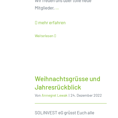
Wir freuen uns über tolle neue
Mitglieder,
…
mehr erfahren
Weiterlesen
Weihnachtsgrüsse und
Jahresrückblick
Von
Annegret Lewak
|
24. Dezember 2022
SOLiNVEST eG grüsst Euch alle