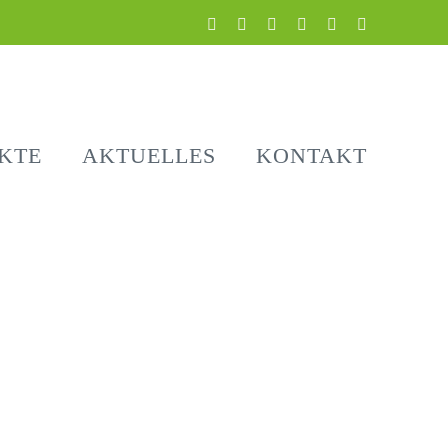
LinkedIn
Facebook
Instagram
YouTube
E-
Telefon
Mail
KTE
AKTUELLES
KONTAKT