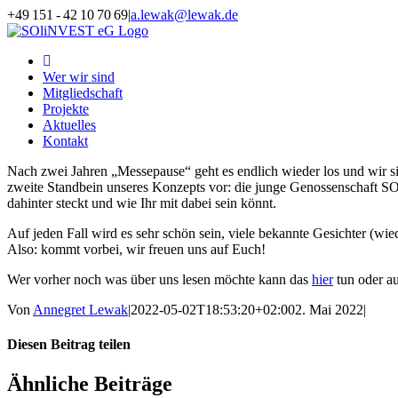
Zum
+49 151 - 42 10 70 69
|
a.lewak@lewak.de
Inhalt
LinkedIn
Facebook
Instagram
YouTube
E-
Telefon
springen
Mail
Wer wir sind
Mitgliedschaft
Projekte
Aktuelles
Kontakt
Nach zwei Jahren „Messepause“ geht es endlich wieder los und wir sin
zweite Standbein unseres Konzepts vor: die junge Genossenschaft SO
dahinter steckt und wie Ihr mit dabei sein könnt.
Auf jeden Fall wird es sehr schön sein, viele bekannte Gesichter (wie
Also: kommt vorbei, wir freuen uns auf Euch!
Wer vorher noch was über uns lesen möchte kann das
hier
tun oder a
Von
Annegret Lewak
|
2022-05-02T18:53:20+02:00
2. Mai 2022
|
Diesen Beitrag teilen
Facebook
X
LinkedIn
WhatsApp
Xing
E-
Ähnliche Beiträge
Mail