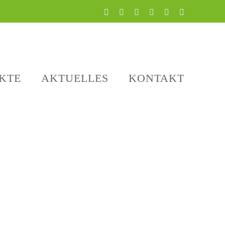
LinkedIn
Facebook
Instagram
YouTube
E-
Telefon
Mail
KTE
AKTUELLES
KONTAKT