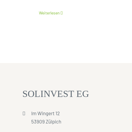
Weiterlesen
SOLINVEST EG
Im Wingert 12
53909 Zülpich