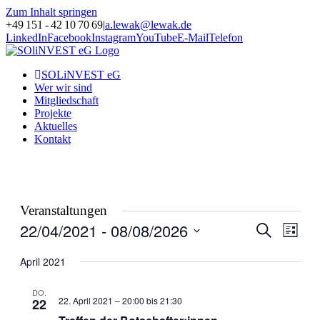
Zum Inhalt springen
+49 151 - 42 10 70 69
|
a.lewak@lewak.de
LinkedIn
Facebook
Instagram
YouTube
E-Mail
Telefon
SOLiNVEST eG
Wer wir sind
Mitgliedschaft
Projekte
Aktuelles
Kontakt
Veranstaltungen
22/04/2021
 - 
08/08/2026
Veranstal
Veran
Suche
Liste
Ansic
Suche
Datum
Navig
wählen.
April 2021
und
Ansichten
DO.
22. April 2021 – 20:00
bis
21:30
22
Navigati