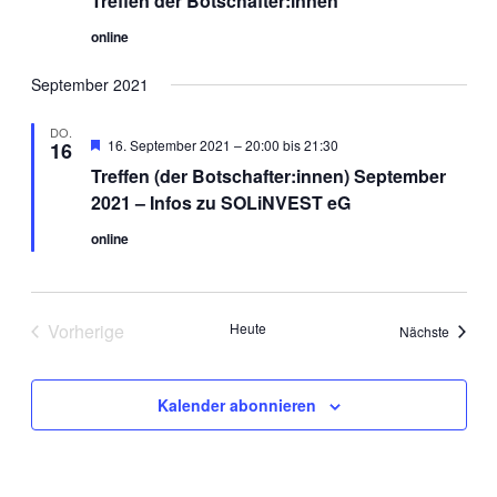
Treffen der Botschafter:innen
online
September 2021
DO.
Hervorgehoben
16. September 2021 – 20:00
bis
21:30
16
Treffen (der Botschafter:innen) September
2021 – Infos zu SOLiNVEST eG
online
Vorherige
Heute
Veranst
Nächste
Veranstaltungen
Kalender abonnieren